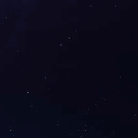
05
05
05
05