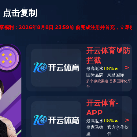
线生活
中
/EN
球王会体育在
店管理
主题娱乐
新业务
育在
球王会体育在线酒
中文
球王会体育在
EN
球王会体育在
互联网小贷
线网群
务
店及度假村
线喜达
线生活
球王会体育在线平台(中国)
媒体报道
最新公告