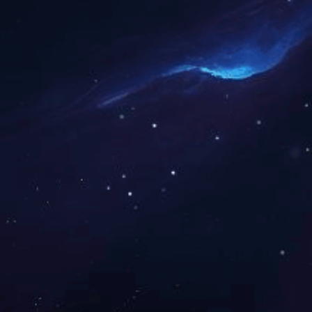
烟火与诗意共伴共生的禅境生活映
属于这座...
球王会体育在线发挥多元场
在疫情常态化背景下，除了严格
元业态，根据市场变化和民众需求
中国品牌日｜持续创造价值 
2022年5月10日是第六个中
力不断增强。加强品牌建设，有利
中国品牌日|球王会体育在线服
TOP4”
2022年5月10日，正值第六个
品牌力榜举行。凭借强劲的综合实