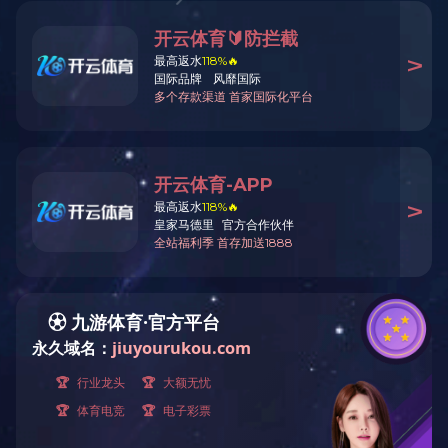
相伴六载，追光逐影 | 2022球王会体育在线业主摄
影大赛获奖作品出炉！
2022.11.11
2022球王会体育在线业主摄影大赛 自2017年起，球王会体育在线业主摄
影..
[查看详情]
深耕精细化运营管理，球王会体育在
线商业拓宽轻资产发展赛道
2022.11.14
随着人民群众生活水准的提高，新时代的消费
者..
礼迎进博会外国使节，球王会体育在
线酒店传递东方待客之道
2022.11.08