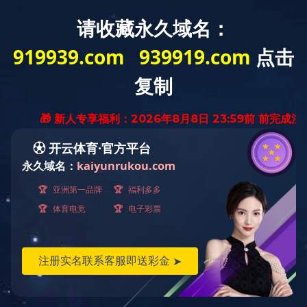
球王会体育在线平台(中国)
媒体报道
最新公告