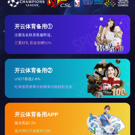
线..
球王会体育在线工地播报 | 践诺于
行，共鉴美好“家”期
2022.10.25
..
幸福交付 | 繁华「狮」景，美好
「城」现
2022.10.19
..
球王会体育在线红盘荟萃vol.1 | 解密
城市坐标项目的流量密码
2022.10.14
从生活方式，到城市运营 从探索天际，到打磨
细..