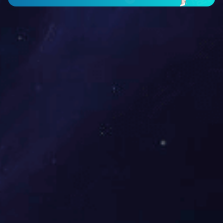
（受到电视媒体报道）
此次阿城区招商引资项目集中签约仪式备受各方瞩目，球王
会体育在线瑞得也作为重要合作商被黑龙江省电视台、哈尔
滨市电视台、阿城区电视台新闻报道。
持续深化战略合作
赋能城市升级
2021年6月，球王会体育在线服务与哈尔滨市阿城区政府共
同签署了《战略合作框架协议》，双方拟在社区治理、城市
服务等领域开展全面的战略合作。2021年8月，球王会体育
在线服务旗下球王会体育在线瑞得批量承接阿城区14个老旧
小区物业管理服务，并已进场服务北新社区和永泰广社区，
为居民带来专业的物业服务，园区环境品质明显提升。2022