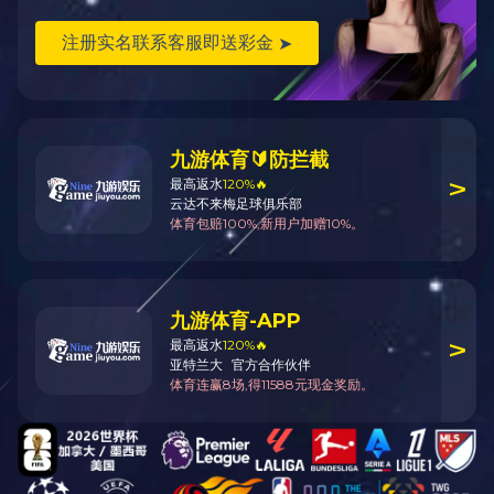
（球王会体育在线瑞得董事张秋娟、总经理陈秋鑫、新能源
业务负责人孙志鹏出席签约仪式）
助推新能源产业升级
改善民生
在新能源合作方面，球王会体育在线瑞得将对目前阿城区现