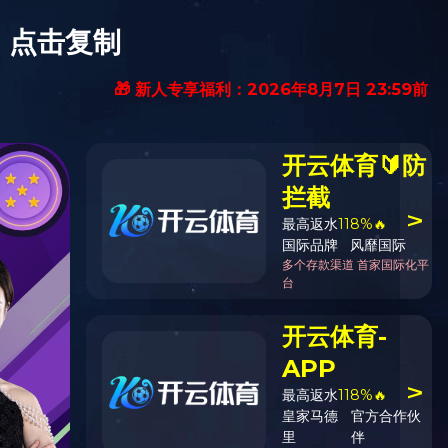
线生活
中
/EN
球王会体育在
店管理
主题娱乐
新业务
育在
球王会体育在线酒
中文
球王会体育在
EN
球王会体育在
互联网小贷
线网群
务
店及度假村
线喜达
线生活
联系我们
廉洁举报