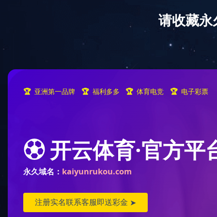
首页
走进球王会体育
创始人介绍
可持续发展
加入球王
ESG综述
企业
携手
首页
>
联络球王会体育在线
>
廉洁举报
>
举报人基本信息
实名举报
匿名举报